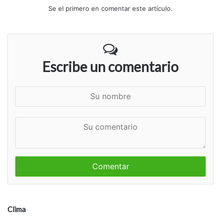
Se el primero en comentar este artículo.
Escribe un comentario
S
u
n
S
o
u
m
c
b
o
r
m
e
e
n
t
a
Clima
r