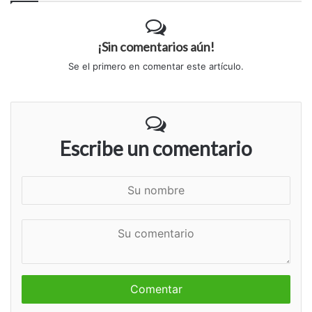
¡Sin comentarios aún!
Se el primero en comentar este artículo.
Escribe un comentario
S
u
n
S
o
u
m
c
b
o
r
m
e
e