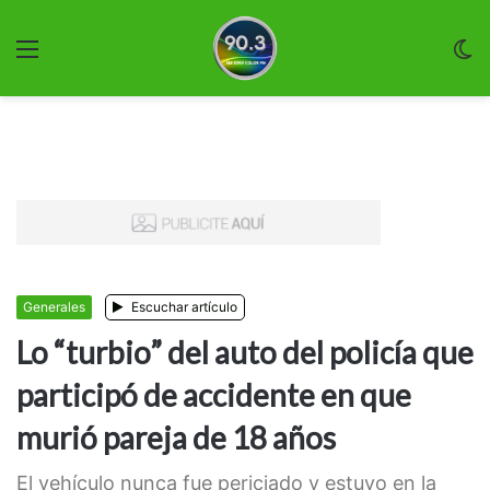
Menu
C
m
Generales
Escuchar artículo
Lo “turbio” del auto del policía que
participó de accidente en que
murió pareja de 18 años
El vehículo nunca fue periciado y estuvo en la