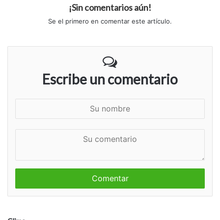
¡Sin comentarios aún!
Se el primero en comentar este artículo.
Escribe un comentario
S
u
n
S
o
u
m
c
b
o
r
m
e
e
n
t
a