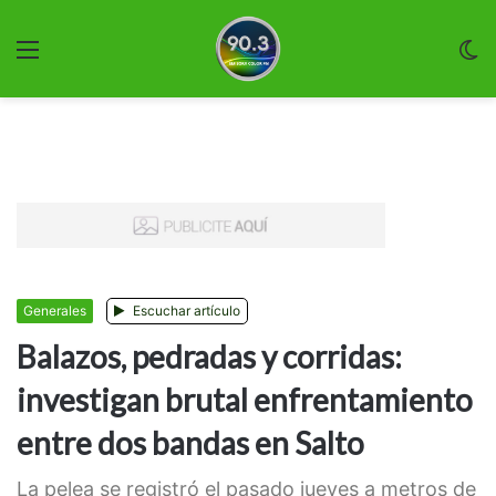
Menu
C
m
Generales
Escuchar artículo
Balazos, pedradas y corridas:
investigan brutal enfrentamiento
entre dos bandas en Salto
La pelea se registró el pasado jueves a metros de