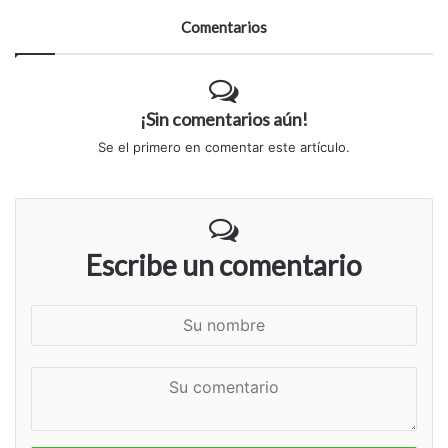
Comentarios
¡Sin comentarios aún!
Se el primero en comentar este artículo.
Escribe un comentario
S
u
n
S
o
u
m
c
b
o
r