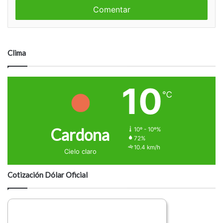
m
e
e
n
t
a
Clima
r
i
o
10
℃
Cardona
10º - 10º%
72%
10.4 km/h
Cielo claro
Cotización Dólar Oficial