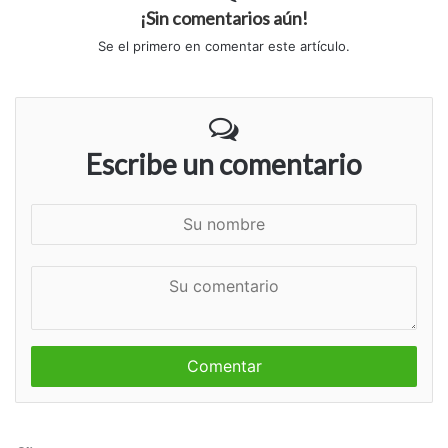
¡Sin comentarios aún!
Se el primero en comentar este artículo.
Escribe un comentario
S
u
n
S
o
u
m
c
b
o
r
m
e
e
n
t
a