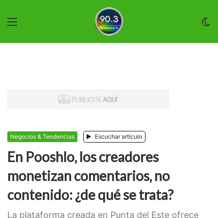
Menu
C
m
Negocios & Tendencias
Escuchar artículo
En Pooshlo, los creadores
monetizan comentarios, no
contenido: ¿de qué se trata?
La plataforma creada en Punta del Este ofrece