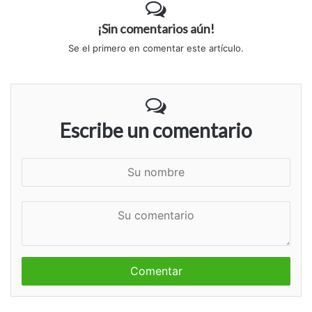
¡Sin comentarios aún!
Se el primero en comentar este artículo.
Escribe un comentario
S
u
n
S
o
u
m
c
b
o
r
m
e
e
n
t